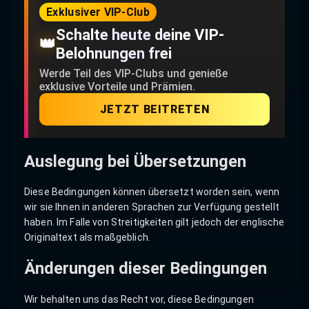
Exklusiver VIP-Club
Schalte heute deine VIP-
👑
Belohnungen frei
Werde Teil des VIP-Clubs und genieße
exklusive Vorteile und Prämien.
JETZT BEITRETEN
Auslegung bei Übersetzungen
Diese Bedingungen können übersetzt worden sein, wenn
wir sie Ihnen in anderen Sprachen zur Verfügung gestellt
haben. Im Falle von Streitigkeiten gilt jedoch der englische
Originaltext als maßgeblich.
Änderungen dieser Bedingungen
Wir behalten uns das Recht vor, diese Bedingungen