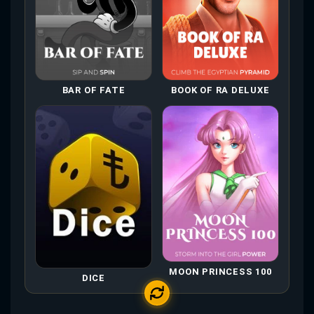
BAR OF FATE
BOOK OF RA DELUXE
MOON PRINCESS 100
DICE