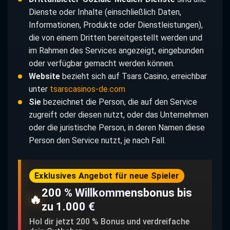
Dienste oder Inhalte (einschließlich Daten,
Informationen, Produkte oder Dienstleistungen),
die von einem Dritten bereitgestellt werden und
im Rahmen des Services angezeigt, eingebunden
oder verfügbar gemacht werden können.
Website
bezieht sich auf Tsars Casino, erreichbar
unter
tsarscasinos-de.com
Sie
bezeichnet die Person, die auf den Service
zugreift oder diesen nutzt, oder das Unternehmen
oder die juristische Person, in deren Namen diese
Person den Service nutzt, je nach Fall.
Exklusives Angebot für neue Spieler
200 % Willkommensbonus bis
🔥
zu 1.000 €
Hol dir jetzt 200 % Bonus und verdreifache