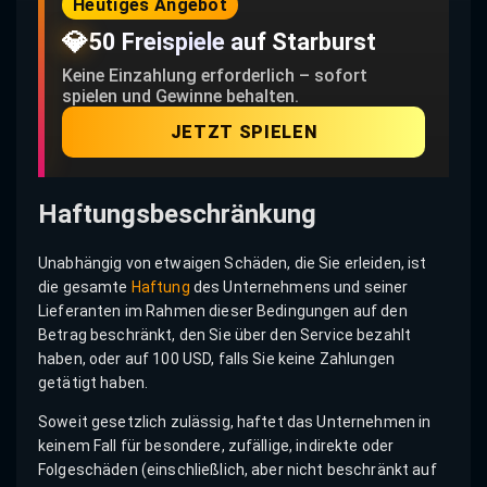
Heutiges Angebot
💎
50 Freispiele auf Starburst
Keine Einzahlung erforderlich – sofort
spielen und Gewinne behalten.
JETZT SPIELEN
Haftungsbeschränkung
Unabhängig von etwaigen Schäden, die Sie erleiden, ist
die gesamte
Haftung
des Unternehmens und seiner
Lieferanten im Rahmen dieser Bedingungen auf den
Betrag beschränkt, den Sie über den Service bezahlt
haben, oder auf 100 USD, falls Sie keine Zahlungen
getätigt haben.
Soweit gesetzlich zulässig, haftet das Unternehmen in
keinem Fall für besondere, zufällige, indirekte oder
Folgeschäden (einschließlich, aber nicht beschränkt auf