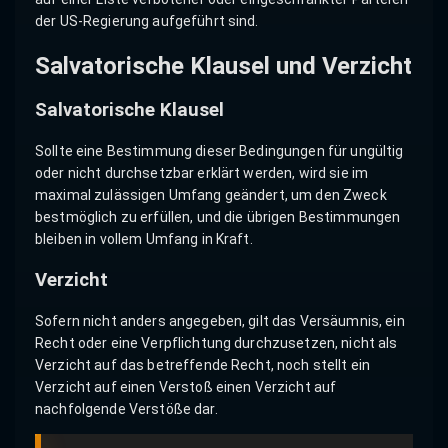
der US-Regierung aufgeführt sind.
Salvatorische Klausel und Verzicht
Salvatorische Klausel
Sollte eine Bestimmung dieser Bedingungen für ungültig
oder nicht durchsetzbar erklärt werden, wird sie im
maximal zulässigen Umfang geändert, um den Zweck
bestmöglich zu erfüllen, und die übrigen Bestimmungen
bleiben in vollem Umfang in Kraft.
Verzicht
Sofern nicht anders angegeben, gilt das Versäumnis, ein
Recht oder eine Verpflichtung durchzusetzen, nicht als
Verzicht auf das betreffende Recht, noch stellt ein
Verzicht auf einen Verstoß einen Verzicht auf
nachfolgende Verstöße dar.