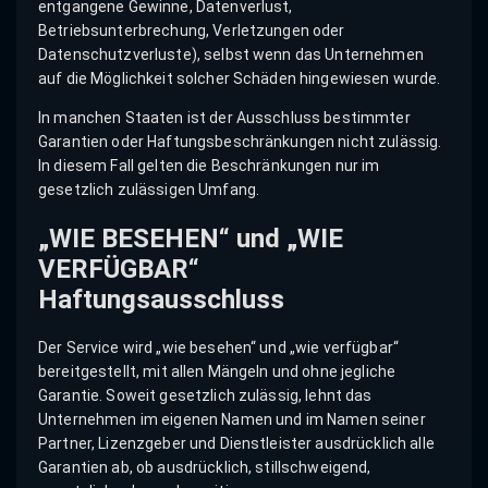
entgangene Gewinne, Datenverlust,
Betriebsunterbrechung, Verletzungen oder
Datenschutzverluste), selbst wenn das Unternehmen
auf die Möglichkeit solcher Schäden hingewiesen wurde.
In manchen Staaten ist der Ausschluss bestimmter
Garantien oder Haftungsbeschränkungen nicht zulässig.
In diesem Fall gelten die Beschränkungen nur im
gesetzlich zulässigen Umfang.
„WIE BESEHEN“ und „WIE
VERFÜGBAR“
Haftungsausschluss
Der Service wird „wie besehen“ und „wie verfügbar“
bereitgestellt, mit allen Mängeln und ohne jegliche
Garantie. Soweit gesetzlich zulässig, lehnt das
Unternehmen im eigenen Namen und im Namen seiner
Partner, Lizenzgeber und Dienstleister ausdrücklich alle
Garantien ab, ob ausdrücklich, stillschweigend,