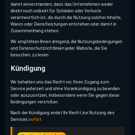
damit einverstanden, dass das Unternehmen weder
direkt noch indirekt für Schäden oder Verluste
verantwortlich ist, die durch die Nutzung solcher Inhalte,
Waren oder Dienstleistungen entstehen oder damit in
Zusammenhang stehen.
Wir empfehlen Ihnen dringend, die Nutzungsbedingungen
und Datenschutzrichtlinien jeder Website, die Sie
besuchen, zu lesen.
Kündigung
Wir behalten uns das Recht vor, Ihren Zugang zum
Service jederzeit und ohne Vorankündigung zu beenden
oder auszusetzen, insbesondere wenn Sie gegen diese
Bedingungen verstoßen.
Nach der Kündigung endet Ihr Recht zur Nutzung des
Services
sofort
.