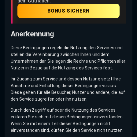
dein Guthaben.
BONUS SICHERN
Anerkennung
Diese Bedingungen regeln die Nutzung des Services und
stellen die Vereinbarung zwischen Ihnen und dem
Unternehmen dar. Sie legen die Rechte und Pflichten aller
Nutzer in Bezug auf die Nutzung des Services fest.
Ihr Zugang zum Service und dessen Nutzung setzt Ihre
Annahme und Einhaltung dieser Bedingungen voraus.
Diese gelten für alle Besucher, Nutzer und andere, die auf
den Service zugreifen oder ihn nutzen.
Durch den Zugriff auf oder die Nutzung des Services
erklären Sie sich mit diesen Bedingungen einverstanden.
Wenn Sie mit einem Teil dieser Bedingungen nicht
einverstanden sind, dürfen Sie den Service nicht nutzen.