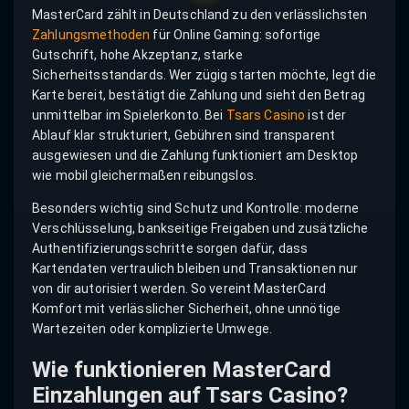
MasterCard zählt in Deutschland zu den verlässlichsten
Zahlungsmethoden
für Online Gaming: sofortige
Gutschrift, hohe Akzeptanz, starke
Sicherheitsstandards. Wer zügig starten möchte, legt die
Karte bereit, bestätigt die Zahlung und sieht den Betrag
unmittelbar im Spielerkonto. Bei
Tsars Casino
ist der
Ablauf klar strukturiert, Gebühren sind transparent
ausgewiesen und die Zahlung funktioniert am Desktop
wie mobil gleichermaßen reibungslos.
Besonders wichtig sind Schutz und Kontrolle: moderne
Verschlüsselung, bankseitige Freigaben und zusätzliche
Authentifizierungsschritte sorgen dafür, dass
Kartendaten vertraulich bleiben und Transaktionen nur
von dir autorisiert werden. So vereint MasterCard
Komfort mit verlässlicher Sicherheit, ohne unnötige
Wartezeiten oder komplizierte Umwege.
Wie funktionieren MasterCard
Einzahlungen auf Tsars Casino?