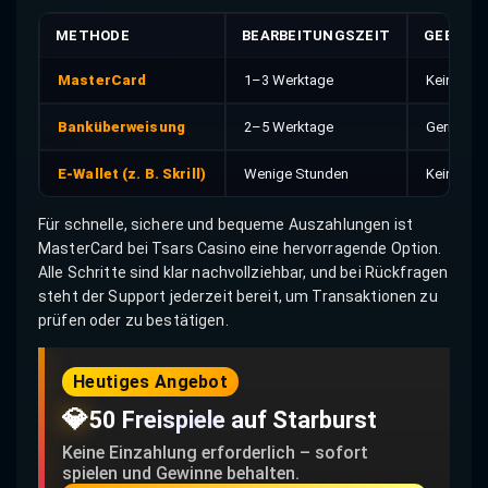
METHODE
BEARBEITUNGSZEIT
GEBÜHR
MasterCard
1–3 Werktage
Keine
Banküberweisung
2–5 Werktage
Gering
E-Wallet (z. B.
Skrill
)
Wenige Stunden
Keine
Für schnelle, sichere und bequeme Auszahlungen ist
MasterCard bei Tsars Casino eine hervorragende Option.
Alle Schritte sind klar nachvollziehbar, und bei Rückfragen
steht der Support jederzeit bereit, um Transaktionen zu
prüfen oder zu bestätigen.
Heutiges Angebot
💎
50 Freispiele auf Starburst
Keine Einzahlung erforderlich – sofort
spielen und Gewinne behalten.