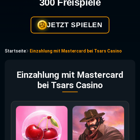
300 Freispiele
JETZT SPIELEN
Startseite
Einzahlung mit Mastercard bei Tsars Casino
Einzahlung mit Mastercard
bei Tsars Casino