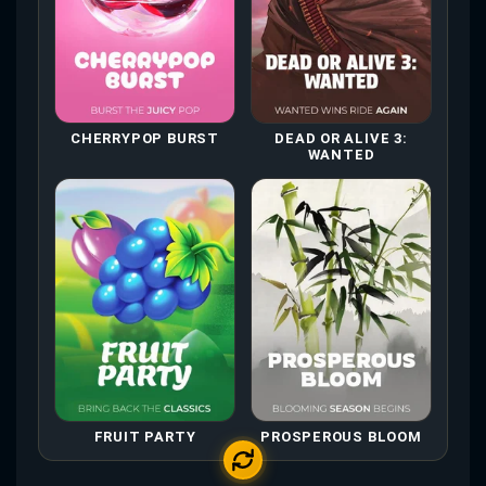
CHERRYPOP BURST
DEAD OR ALIVE 3:
WANTED
FRUIT PARTY
PROSPEROUS BLOOM