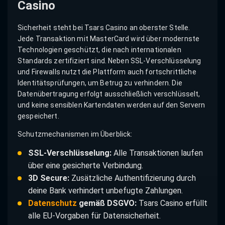
Casino
Sicherheit steht bei Tsars Casino an oberster Stelle.
Jede Transaktion mit MasterCard wird über modernste
Technologien geschützt, die nach internationalen
Standards zertifiziert sind. Neben SSL-Verschlüsselung
und Firewalls nutzt die Plattform auch fortschrittliche
Identitätsprüfungen, um Betrug zu verhindern. Die
Datenübertragung erfolgt ausschließlich verschlüsselt,
und keine sensiblen Kartendaten werden auf den Servern
gespeichert.
Schutzmechanismen im Überblick:
SSL-Verschlüsselung:
Alle Transaktionen laufen
über eine gesicherte Verbindung.
3D Secure:
Zusätzliche Authentifizierung durch
deine Bank verhindert unbefugte Zahlungen.
Datenschutz
gemäß DSGVO:
Tsars Casino erfüllt
alle EU-Vorgaben für Datensicherheit.