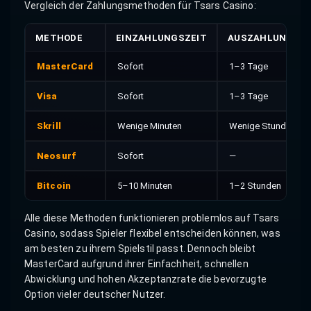
Vergleich der Zahlungsmethoden für Tsars Casino:
METHODE
EINZAHLUNGSZEIT
AUSZAHLUNGSZE
MasterCard
Sofort
1–3 Tage
Visa
Sofort
1–3 Tage
Skrill
Wenige Minuten
Wenige Stunden
Neosurf
Sofort
—
Bitcoin
5–10 Minuten
1–2 Stunden
Alle diese Methoden funktionieren problemlos auf Tsars
Casino, sodass Spieler flexibel entscheiden können, was
am besten zu ihrem Spielstil passt. Dennoch bleibt
MasterCard aufgrund ihrer Einfachheit, schnellen
Abwicklung und hohen Akzeptanzrate die bevorzugte
Option vieler deutscher Nutzer.