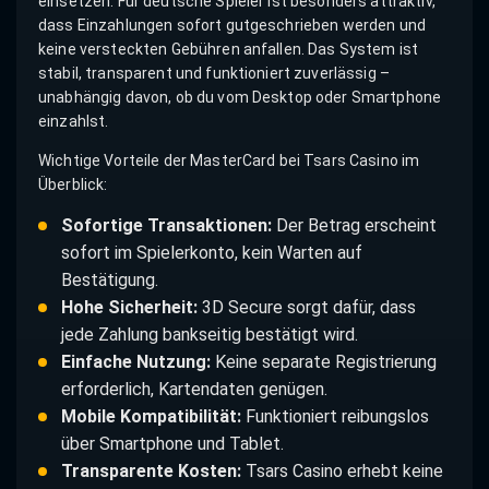
einsetzen. Für deutsche Spieler ist besonders attraktiv,
dass Einzahlungen sofort gutgeschrieben werden und
keine versteckten Gebühren anfallen. Das System ist
stabil, transparent und funktioniert zuverlässig –
unabhängig davon, ob du vom Desktop oder Smartphone
einzahlst.
Wichtige Vorteile der MasterCard bei Tsars Casino im
Überblick:
Sofortige Transaktionen:
Der Betrag erscheint
sofort im Spielerkonto, kein Warten auf
Bestätigung.
Hohe Sicherheit:
3D Secure sorgt dafür, dass
jede Zahlung bankseitig bestätigt wird.
Einfache Nutzung:
Keine separate Registrierung
erforderlich, Kartendaten genügen.
Mobile Kompatibilität:
Funktioniert reibungslos
über Smartphone und Tablet.
Transparente Kosten:
Tsars Casino erhebt keine