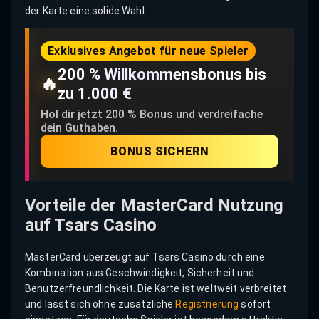
der Karte eine solide Wahl.
Exklusives Angebot für neue Spieler
200 % Willkommensbonus bis
🔥
zu 1.000 €
Hol dir jetzt 200 % Bonus und verdreifache
dein Guthaben.
BONUS SICHERN
Vorteile der MasterCard Nutzung
auf Tsars Casino
MasterCard überzeugt auf Tsars Casino durch eine
Kombination aus Geschwindigkeit, Sicherheit und
Benutzerfreundlichkeit. Die Karte ist weltweit verbreitet
und lässt sich ohne zusätzliche
Registrierung
sofort