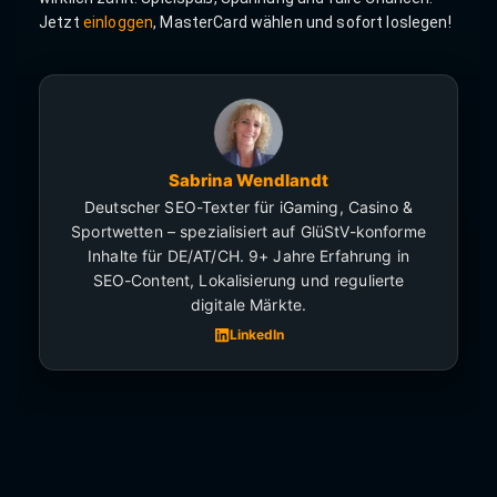
Jetzt
einloggen
, MasterCard wählen und sofort loslegen!
Sabrina Wendlandt
Deutscher SEO-Texter für iGaming, Casino &
Sportwetten – spezialisiert auf GlüStV-konforme
Inhalte für DE/AT/CH. 9+ Jahre Erfahrung in
SEO-Content, Lokalisierung und regulierte
digitale Märkte.
LinkedIn