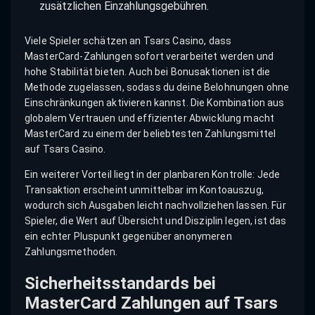
zusätzlichen Einzahlungsgebühren.
Viele Spieler schätzen an Tsars Casino, dass
MasterCard-Zahlungen sofort verarbeitet werden und
hohe Stabilität bieten. Auch bei Bonusaktionen ist die
Methode zugelassen, sodass du deine Belohnungen ohne
Einschränkungen aktivieren kannst. Die Kombination aus
globalem Vertrauen und effizienter Abwicklung macht
MasterCard zu einem der beliebtesten Zahlungsmittel
auf Tsars Casino.
Ein weiterer Vorteil liegt in der planbaren Kontrolle: Jede
Transaktion erscheint unmittelbar im Kontoauszug,
wodurch sich Ausgaben leicht nachvollziehen lassen. Für
Spieler, die Wert auf Übersicht und Disziplin legen, ist das
ein echter Pluspunkt gegenüber anonymeren
Zahlungsmethoden.
Sicherheitsstandards bei
MasterCard Zahlungen auf Tsars