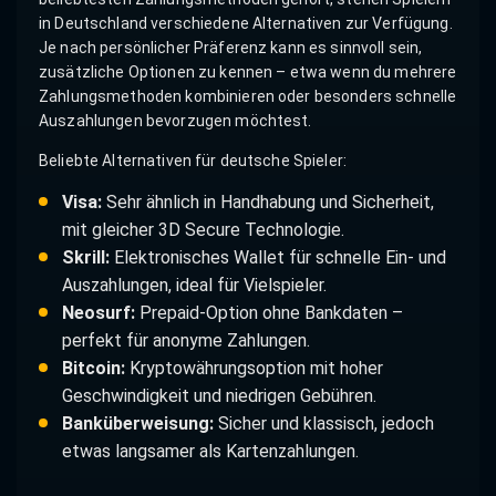
in Deutschland verschiedene Alternativen zur Verfügung.
Je nach persönlicher Präferenz kann es sinnvoll sein,
zusätzliche Optionen zu kennen – etwa wenn du mehrere
Zahlungsmethoden kombinieren oder besonders schnelle
Auszahlungen bevorzugen möchtest.
Beliebte Alternativen für deutsche Spieler:
Visa:
Sehr ähnlich in Handhabung und Sicherheit,
mit gleicher 3D Secure Technologie.
Skrill:
Elektronisches Wallet für schnelle Ein- und
Auszahlungen, ideal für Vielspieler.
Neosurf:
Prepaid-Option ohne Bankdaten –
perfekt für anonyme Zahlungen.
Bitcoin:
Kryptowährungsoption mit hoher
Geschwindigkeit und niedrigen Gebühren.
Banküberweisung:
Sicher und klassisch, jedoch
etwas langsamer als Kartenzahlungen.