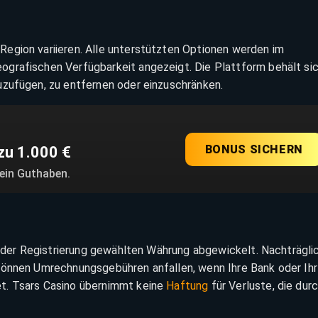
egion variieren. Alle unterstützten Optionen werden im
grafischen Verfügbarkeit angezeigt. Die Plattform behält si
uzufügen, zu entfernen oder einzuschränken.
BONUS SICHERN
zu 1.000 €
dein Guthaben.
ei der Registrierung gewählten Währung abgewickelt. Nachträgli
können Umrechnungsgebühren anfallen, wenn Ihre Bank oder Ihr
t. Tsars Casino übernimmt keine
Haftung
für Verluste, die dur