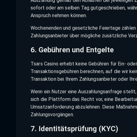
Auszahlung gemäß den Abläufen der jeweiligen 
sofort oder am selben Tag gutgeschrieben, wäh
Anspruch nehmen können.
Wochenenden und gesetzliche Feiertage zählen ni
Zahlungsanbieter über mögliche zusätzliche Ver
6. Gebühren und Entgelte
Tsars Casino erhebt keine Gebühren für Ein- oder
Transaktionsgebühren berechnen, auf die wir kein
Transaktion bei Ihrem Zahlungsanbieter oder Ihr
Wenn ein Nutzer eine Auszahlungsanfrage stellt
sich die Plattform das Recht vor, eine Bearbeitu
Umsatzanforderung abzulehnen. Diese Maßnahme 
Zahlungsvorgängen.
7. Identitätsprüfung (KYC)