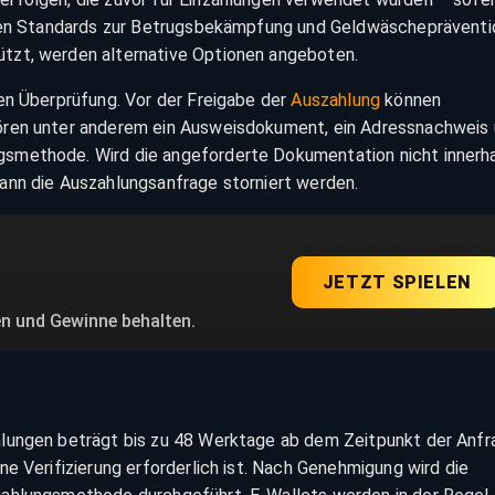
alen Standards zur Betrugsbekämpfung und Geldwäschepräventi
tzt, werden alternative Optionen angeboten.
en Überprüfung. Vor der Freigabe der
Auszahlung
können
ören unter anderem ein Ausweisdokument, ein Adressnachweis
smethode. Wird die angeforderte Dokumentation nicht innerh
ann die Auszahlungsanfrage storniert werden.
JETZT SPIELEN
en und Gewinne behalten.
lungen beträgt bis zu 48 Werktage ab dem Zeitpunkt der Anfr
e Verifizierung erforderlich ist. Nach Genehmigung wird die