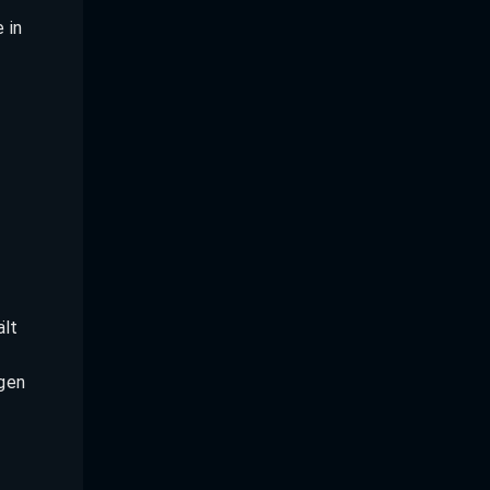
 in
ält
gen