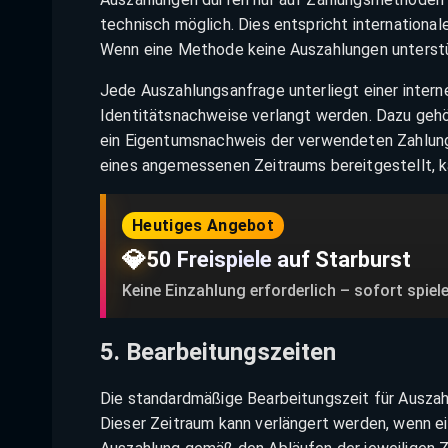
technisch möglich. Dies entspricht internation
Wenn eine Methode keine Auszahlungen unterstü
Jede Auszahlungsanfrage unterliegt einer intern
Identitätsnachweise verlangt werden. Dazu geh
ein Eigentumsnachweis der verwendeten Zahlung
eines angemessenen Zeitraums bereitgestellt, k
Heutiges Angebot
💎
50 Freispiele auf Starburst
Keine Einzahlung erforderlich – sofort spiel
5. Bearbeitungszeiten
Die standardmäßige Bearbeitungszeit für Auszah
Dieser Zeitraum kann verlängert werden, wenn ein