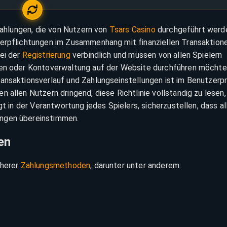
szahlungen, die von Nutzern von
Tsars Casino
durchgeführt werd
Verpflichtungen im Zusammenhang mit finanziellen Transaktion
ei der
Registrierung
verbindlich und müssen von allen Spielern
gen oder Kontoverwaltung auf der Website durchführen möchte
ansaktionsverlauf und Zahlungseinstellungen ist im Benutzerpr
 allen Nutzern dringend, diese Richtlinie vollständig zu lesen,
gt in der Verantwortung jedes Spielers, sicherzustellen, dass al
ungen übereinstimmen.
en
cherer
Zahlungsmethoden
, darunter unter anderem: