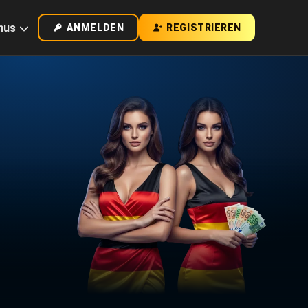
nus
ANMELDEN
REGISTRIEREN