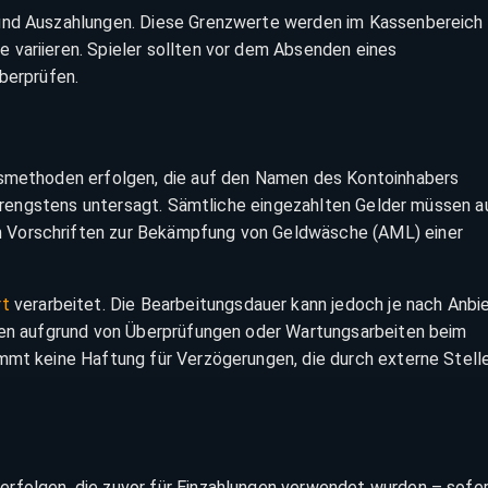
 und Auszahlungen. Diese Grenzwerte werden im Kassenbereich
 variieren. Spieler sollten vor dem Absenden eines
berprüfen.
gsmethoden erfolgen, die auf den Namen des Kontoinhabers
 strengstens untersagt. Sämtliche eingezahlten Gelder müssen a
 Vorschriften zur Bekämpfung von Geldwäsche (AML) einer
rt
verarbeitet. Die Bearbeitungsdauer kann jedoch je nach Anbi
ngen aufgrund von Überprüfungen oder Wartungsarbeiten beim
immt keine Haftung für Verzögerungen, die durch externe Stell
rfolgen, die zuvor für Einzahlungen verwendet wurden – sofe