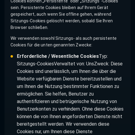
Cookies können „Persistente“ oder „Sitzungs“-Cookies
sein. Persistente Cookies bleiben auf Ihrem Gerät
gespeichert, auch wenn Sie offline gehen, während
Sitzungs-Cookies gelöscht werden, sobald Sie Ihren
Browser schließen.
Wir verwenden sowohl Sitzungs- als auch persistente
Cookies für die unten genannten Zwecke:
Erforderliche / Wesentliche Cookies
Typ:
Sitzungs-CookiesVerwaltet von: UnsZweck: Diese
Cookies sind unerlässlich, um Ihnen die über die
Website verfügbaren Dienste bereitzustellen und
um Ihnen die Nutzung bestimmter Funktionen zu
ermöglichen. Sie helfen, Benutzer zu
authentifizieren und betrügerische Nutzung von
Benutzerkonten zu verhindern. Ohne diese Cookies
können die von Ihnen angeforderten Dienste nicht
bereitgestellt werden. Wir verwenden diese
Cookies nur, um Ihnen diese Dienste