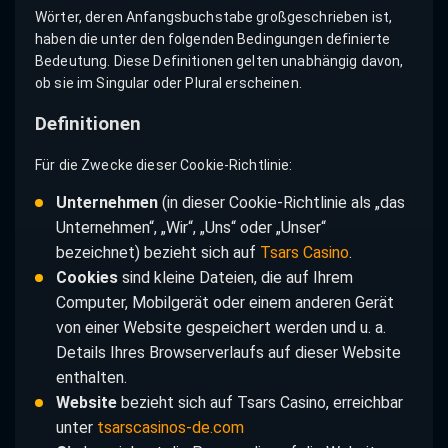
Wörter, deren Anfangsbuchstabe großgeschrieben ist,
haben die unter den folgenden Bedingungen definierte
Bedeutung. Diese Definitionen gelten unabhängig davon,
ob sie im Singular oder Plural erscheinen.
Definitionen
Für die Zwecke dieser Cookie-Richtlinie:
Unternehmen
(in dieser Cookie-Richtlinie als „das
Unternehmen“, „Wir“, „Uns“ oder „Unser“
bezeichnet) bezieht sich auf
Tsars Casino
.
Cookies
sind kleine Dateien, die auf Ihrem
Computer, Mobilgerät oder einem anderen Gerät
von einer Website gespeichert werden und u. a.
Details Ihres Browserverlaufs auf dieser Website
enthalten.
Website
bezieht sich auf Tsars Casino, erreichbar
unter
tsarscasinos-de.com