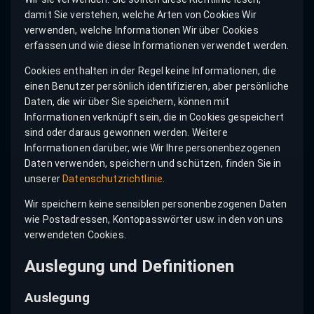
damit Sie verstehen, welche Arten von Cookies Wir
verwenden, welche Informationen Wir über Cookies
erfassen und wie diese Informationen verwendet werden.
Cookies enthalten in der Regel keine Informationen, die
einen Benutzer persönlich identifizieren, aber persönliche
Daten, die wir über Sie speichern, können mit
Informationen verknüpft sein, die in Cookies gespeichert
sind oder daraus gewonnen werden. Weitere
Informationen darüber, wie Wir Ihre personenbezogenen
Daten verwenden, speichern und schützen, finden Sie in
unserer
Datenschutzrichtlinie
.
Wir speichern keine sensiblen personenbezogenen Daten
wie Postadressen, Kontopasswörter usw. in den von uns
verwendeten Cookies.
Auslegung und Definitionen
Auslegung