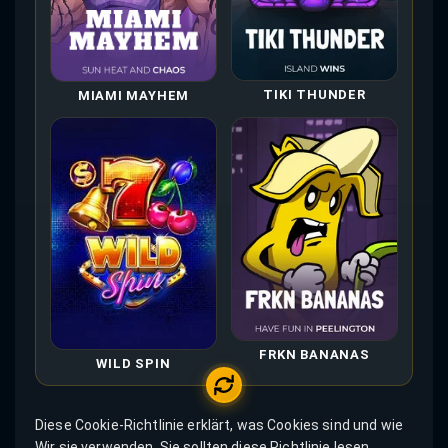
TIKI THUNDER
MIAMI MAYHEM
FRKN BANANAS
WILD SPIN
Diese Cookie-Richtlinie erklärt, was Cookies sind und wie
Wir sie verwenden. Sie sollten diese Richtlinie lesen,