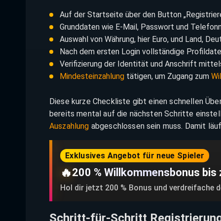
Auf der Startseite über den Button „Registrie
Grunddaten wie E-Mail, Passwort und Telefon
Auswahl von Währung, hier Euro, und Land, Deu
Nach dem ersten Login vollständige Profildat
Verifizierung der Identität und Anschrift mit
Mindesteinzahlung
tätigen, um Zugang zum
Wi
Diese kurze Checkliste gibt einen schnellen Übe
bereits mental auf die nächsten Schritte einstell
Auszahlung
abgeschlossen sein muss. Damit läu
Exklusives Angebot für neue Spieler
🔥
200 % Willkommensbonus bis 
Hol dir jetzt 200 % Bonus und verdreifache 
Schritt-für-Schritt Registrieru