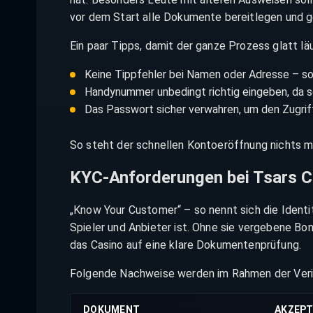
vor dem Start alle Dokumente bereitlegen und 
Ein paar Tipps, damit der ganze Prozess glatt läu
Keine Tippfehler bei Namen oder Adresse – son
Handynummer unbedingt richtig eingeben, da 
Das Passwort sicher verwahren, um den Zugriff 
So steht der schnellen Kontoeröffnung nichts 
KYC-Anforderungen bei Tsars C
„Know Your Customer“ – so nennt sich die Identit
Spieler und Anbieter ist. Ohne sie vergebene Bo
das Casino auf eine klare Dokumentenprüfung.
Folgende Nachweise werden im Rahmen der Verifi
DOKUMENT
AKZEPT