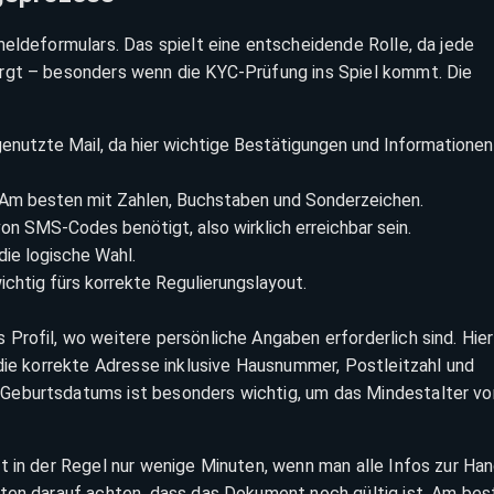
meldeformulars. Das spielt eine entscheidende Rolle, da jede
rgt – besonders wenn die KYC-Prüfung ins Spiel kommt. Die
genutzte Mail, da hier wichtige Bestätigungen und Informationen
. Am besten mit Zahlen, Buchstaben und Sonderzeichen.
on SMS-Codes benötigt, also wirklich erreichbar sein.
die logische Wahl.
ichtig fürs korrekte Regulierungslayout.
Profil, wo weitere persönliche Angaben erforderlich sind. Hier
 die korrekte Adresse inklusive Hausnummer, Postleitzahl und
Geburtsdatums ist besonders wichtig, um das Mindestalter vo
t in der Regel nur wenige Minuten, wenn man alle Infos zur Ha
lten darauf achten, dass das Dokument noch gültig ist. Am bes