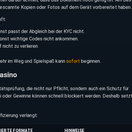
gescannte Kopien oder Fotos auf dem Gerät vorbereitet haben.
ft:
st passt der Abgleich bei der KYC nicht.
sonst wichtige Codes nicht ankommen.
nicht zu verlieren.
mehr im Weg und Spielspaß kann
sofort
beginnen.
asino
ätsprüfung, die nicht nur Pflicht, sondern auch ein Schutz für
ni oder Gewinne können schnell blockiert werden. Deshalb setz
zierung verlangt:
IERTE FORMATE
HINWEISE