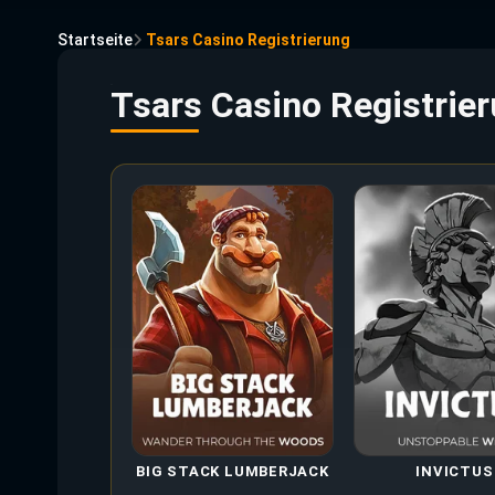
Startseite
Tsars Casino Registrierung
Tsars Casino Registrie
BIG STACK LUMBERJACK
INVICTUS