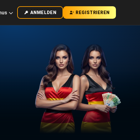
nus
ANMELDEN
REGISTRIEREN