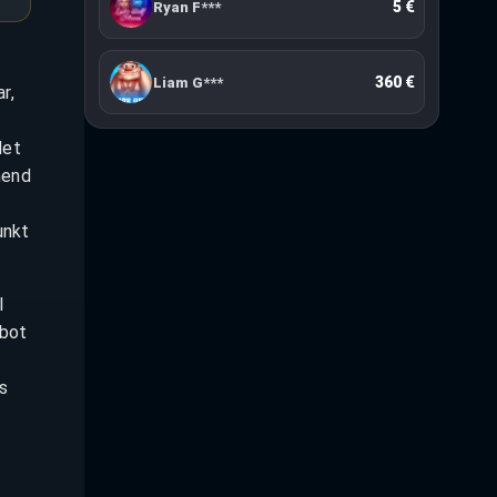
316 €
Sofia R***
5 €
Ryan F***
r,
det
nend
unkt
l
ebot
s