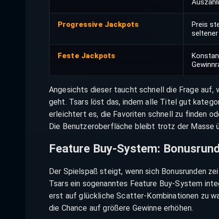
Auszahl
Progressive Jackpots
Preis st
seltene
Feste Jackpots
Konstan
Gewinnr
Angesichts dieser taucht schnell die Frage auf, w
geht. Tsars löst das, indem alle Titel gut kateg
erleichtert es, die Favoriten schnell zu finden
Die Benutzeroberfläche bleibt trotz der Masse ü
Feature Buy-System: Bonusrund
Der Spielspaß steigt, wenn sich Bonusrunden zeit
Tsars ein sogenanntes Feature Buy-System integri
erst auf glückliche Scatter-Kombinationen zu wa
die Chance auf größere Gewinne erhöhen.