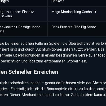
ungen
Baskets
eigt mit jedem Einsatz,
Mega Moolah, King Cashalot
r Gewinn
te Jackpot-Beträge, hohe
Bank Busters: The Big Score
ate
ie bei einer solchen Fülle an Spielen die Übersicht nicht verlor
orisiert sind und durch Suchfunktionen unterstützt werden. Das
 oder neue Überraschungen in einem bestimmten Genre zu entdec
bersichtlich und lädt zum entspannten Stöbern ein.
en Schneller Erreichen
nah freischalten lassen – genau dafür haben viele der Slots b
ert. Es ermöglicht dir, die Bonusspiele direkt zu kaufen, anst
rten. Dieser Mechanismus spart nicht nur Zeit, sondern kann a