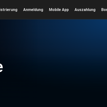
istrierung
Anmeldung
Mobile App
Auszahlung
Bo
e