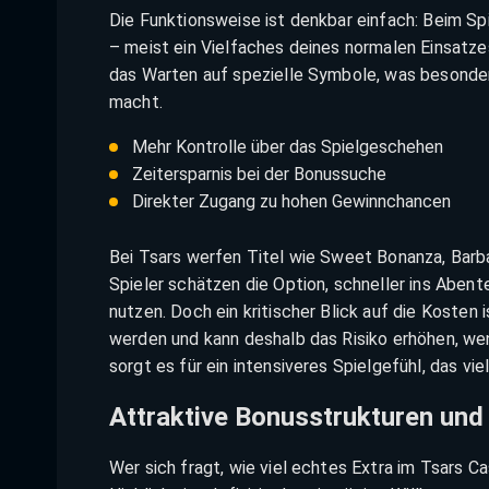
Die Funktionsweise ist denkbar einfach: Beim Spi
– meist ein Vielfaches deines normalen Einsatzes
das Warten auf spezielle Symbole, was besonders
macht.
Mehr Kontrolle über das Spielgeschehen
Zeitersparnis bei der Bonussuche
Direkter Zugang zu hohen Gewinnchancen
Bei Tsars werfen Titel wie Sweet Bonanza, Barb
Spieler schätzen die Option, schneller ins Aben
nutzen. Doch ein kritischer Blick auf die Koste
werden und kann deshalb das Risiko erhöhen, we
sorgt es für ein intensiveres Spielgefühl, das v
Attraktive Bonusstrukturen und
Wer sich fragt, wie viel echtes Extra im Tsars C