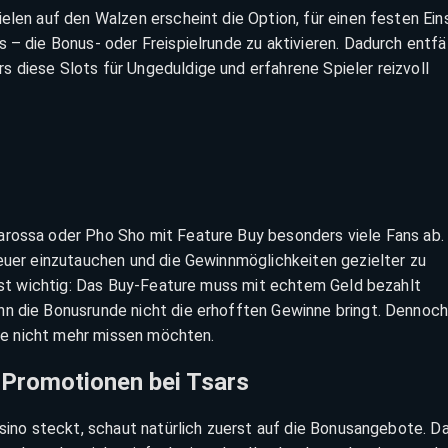
elen auf den Walzen erscheint die Option, für einen festen Ein
 – die Bonus- oder Freispielrunde zu aktivieren. Dadurch entfäl
 diese Slots für Ungeduldige und erfahrene Spieler reizvoll
arossa oder Pho Sho mit Feature Buy besonders viele Fans ab.
teuer einzutauchen und die Gewinnmöglichkeiten gezielter zu
n ist wichtig: Das Buy-Feature muss mit echtem Geld bezahlt
nn die Bonusrunde nicht die erhofften Gewinne bringt. Dennoc
iele nicht mehr missen möchten.
 Promotionen bei Tsars
asino steckt, schaut natürlich zuerst auf die Bonusangebote. D