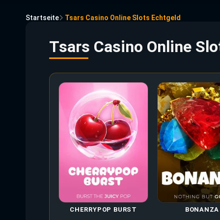
Startseite
Tsars Casino Online Slots Echtgeld
Tsars Casino Online Slo
CHERRYPOP BURST
BONANZA