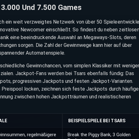
n 3.000 Und 7.500 Games
ch ein weit verzweigtes Netzwerk von über 50 Spieleentwickle
novative Newcomer einschließt. So findest du neben zeitlose
hanik eine beeindruckende Auswahl an Megaways-Slots, deren
hungen sorgen. Die Zahl der Gewinnwege kann hier auf über
s spannender Automatenspiele.
erschiedliche Gewinnchancen, vom simplen Klassiker mit wenige
zialen. Jackpot-Fans werden bei Tsars ebenfalls fündig: Das
pots, progressiven Jackpots und festen Jackpot-Varianten.
reispool locken, zeichnen sich feste Jackpots durch häufige
annung zwischen hohen Jackpotträumen und realistischeren
ALE
BEISPIELSPIELE BEI TSARS
winnsummen, regelmäßigere
Break the Piggy Bank, 3 Golden