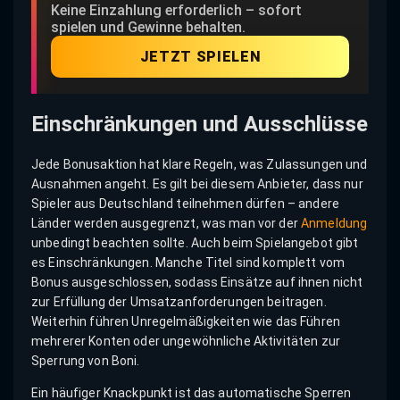
Keine Einzahlung erforderlich – sofort
spielen und Gewinne behalten.
JETZT SPIELEN
Einschränkungen und Ausschlüsse
Jede Bonusaktion hat klare Regeln, was Zulassungen und
Ausnahmen angeht. Es gilt bei diesem Anbieter, dass nur
Spieler aus Deutschland teilnehmen dürfen – andere
Länder werden ausgegrenzt, was man vor der
Anmeldung
unbedingt beachten sollte. Auch beim Spielangebot gibt
es Einschränkungen. Manche Titel sind komplett vom
Bonus ausgeschlossen, sodass Einsätze auf ihnen nicht
zur Erfüllung der Umsatzanforderungen beitragen.
Weiterhin führen Unregelmäßigkeiten wie das Führen
mehrerer Konten oder ungewöhnliche Aktivitäten zur
Sperrung von Boni.
Ein häufiger Knackpunkt ist das automatische Sperren