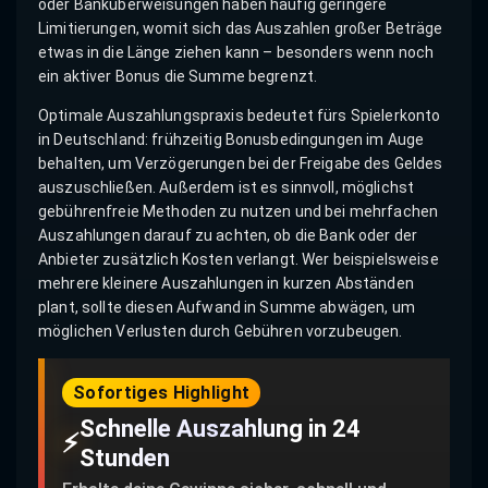
oder Banküberweisungen haben häufig geringere
Limitierungen, womit sich das Auszahlen großer Beträge
etwas in die Länge ziehen kann – besonders wenn noch
ein aktiver Bonus die Summe begrenzt.
Optimale Auszahlungspraxis bedeutet fürs Spielerkonto
in Deutschland: frühzeitig Bonusbedingungen im Auge
behalten, um Verzögerungen bei der Freigabe des Geldes
auszuschließen. Außerdem ist es sinnvoll, möglichst
gebührenfreie Methoden zu nutzen und bei mehrfachen
Auszahlungen darauf zu achten, ob die Bank oder der
Anbieter zusätzlich Kosten verlangt. Wer beispielsweise
mehrere kleinere Auszahlungen in kurzen Abständen
plant, sollte diesen Aufwand in Summe abwägen, um
möglichen Verlusten durch Gebühren vorzubeugen.
Sofortiges Highlight
Schnelle Auszahlung in 24
⚡
Stunden