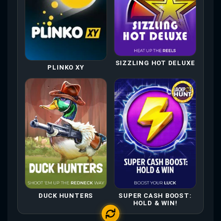
SIZZLING HOT DELUXE
PLINKO XY
DUCK HUNTERS
SUPER CASH BOOST:
HOLD & WIN!