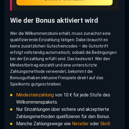
Wie der Bonus aktiviert wird
Wer die Willkommensboni erhält, muss zunächst eine
qualifizierende Einzahlung tätigen. Dabei braucht es
keine zusätzlichen Gutscheincodes – die Gutschrift
erfolgt vollständig automatisch, sobald die Bedingungen
bei der Einzahlung erfüllt sind. Das bedeutet: Wer den
Mindestbetrag einzahlt und eine unterstützte
Zahlungsmethode verwendet, bekommt die
Bonusguthaben inklusive Freispiele direkt auf das
Spielkonto gutgeschrieben.
Mindesteinzahlung
von 10 € für jede Stufe des
Willkommenspakets.
Nur Einzahlungen über sichere und akzeptierte
Zahlungsmethoden qualifizieren für den Bonus.
Manche Zahlungswege wie
Neteller
oder
Skrill