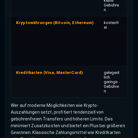
keine
10.0
Gebühre
0 €
n
Kryptowährungen (Bitcoin, Ethereum)
kostenfr
vari
ei
el, o
höhe
als
bei
klas
sche
Met
ode
Kreditkarten (Visa, MasterCard)
gelegent
500
lich
bis
geringe
3000
Gebühre
€
n
Wer auf moderne Möglichkeiten wie Krypto-
Auszahlungen setzt, profitiert tendenziell von
gebührenfreien Transfers und höheren Limits. Das
minimiert Zusatzkosten und bietet ein Plus bei größeren
Gewinnen. Klassische Zahlungsmittel wie Kreditkarten