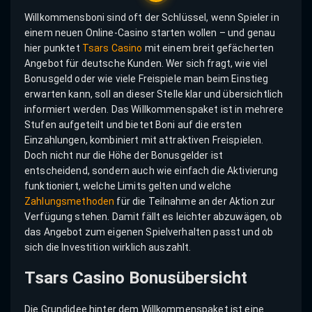
Willkommensboni sind oft der Schlüssel, wenn Spieler in
einem neuen Online-Casino starten wollen – und genau
hier punktet
Tsars Casino
mit einem breit gefächerten
Angebot für deutsche Kunden. Wer sich fragt, wie viel
Bonusgeld oder wie viele Freispiele man beim Einstieg
erwarten kann, soll an dieser Stelle klar und übersichtlich
informiert werden. Das Willkommenspaket ist in mehrere
Stufen aufgeteilt und bietet Boni auf die ersten
Einzahlungen, kombiniert mit attraktiven Freispielen.
Doch nicht nur die Höhe der Bonusgelder ist
entscheidend, sondern auch wie einfach die Aktivierung
funktioniert, welche Limits gelten und welche
Zahlungsmethoden
für die Teilnahme an der Aktion zur
Verfügung stehen. Damit fällt es leichter abzuwägen, ob
das Angebot zum eigenen Spielverhalten passt und ob
sich die Investition wirklich auszahlt.
Tsars Casino Bonusübersicht
Die Grundidee hinter dem Willkommenspaket ist eine