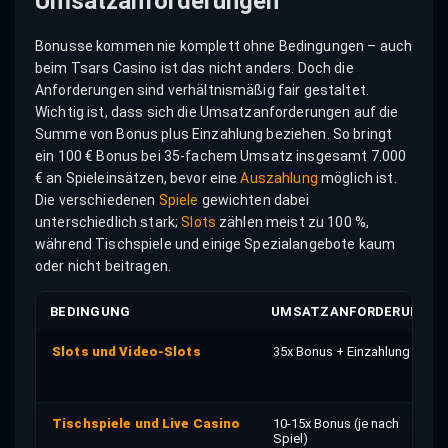
Umsatzanforderungen
Bonusse kommen nie komplett ohne Bedingungen – auch
beim Tsars Casino ist das nicht anders. Doch die
Anforderungen sind verhältnismäßig fair gestaltet.
Wichtig ist, dass sich die Umsatzanforderungen auf die
Summe von Bonus plus Einzahlung beziehen. So bringt
ein 100 € Bonus bei 35-fachem Umsatz insgesamt 7.000
€ an Spieleinsätzen, bevor eine
Auszahlung
möglich ist.
Die verschiedenen
Spiele
gewichten dabei
unterschiedlich stark;
Slots
zählen meist zu 100 %,
während Tischspiele und einige Spezialangebote kaum
oder nicht beitragen.
BEDINGUNG
UMSATZANFORDERUNG
Slots und Video-Slots
35x Bonus + Einzahlung
Tischspiele und
Live Casino
10-15x Bonus (je nach
Spiel)