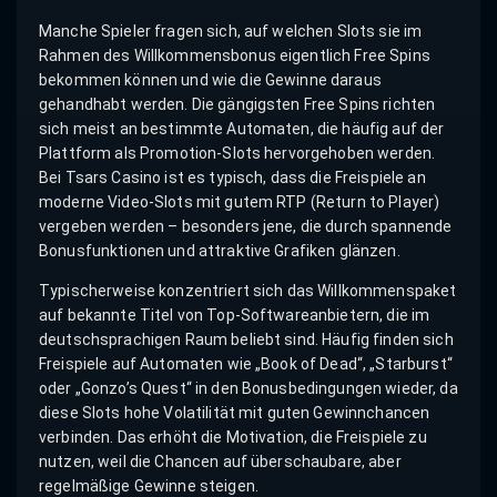
Manche Spieler fragen sich, auf welchen Slots sie im
Rahmen des Willkommensbonus eigentlich Free Spins
bekommen können und wie die Gewinne daraus
gehandhabt werden. Die gängigsten Free Spins richten
sich meist an bestimmte Automaten, die häufig auf der
Plattform als Promotion-Slots hervorgehoben werden.
Bei Tsars Casino ist es typisch, dass die Freispiele an
moderne Video-Slots mit gutem RTP (Return to Player)
vergeben werden – besonders jene, die durch spannende
Bonusfunktionen und attraktive Grafiken glänzen.
Typischerweise konzentriert sich das Willkommenspaket
auf bekannte Titel von Top-Softwareanbietern, die im
deutschsprachigen Raum beliebt sind. Häufig finden sich
Freispiele auf Automaten wie „Book of Dead“, „Starburst“
oder „Gonzo’s Quest“ in den Bonusbedingungen wieder, da
diese Slots hohe Volatilität mit guten Gewinnchancen
verbinden. Das erhöht die Motivation, die Freispiele zu
nutzen, weil die Chancen auf überschaubare, aber
regelmäßige Gewinne steigen.