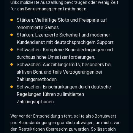
unkomplizierte Auszahlung bevorzugen oder wenig Zeit
für das Bonusmanagement mitbringen.
Stärken: Vielfältige Slots und Freispiele auf
renommierte Games.
Stärken: Lizenzierte Sicherheit und moderner
Kundendienst mit deutschsprachigem Support.
Schwächen: Komplexe Bonusbedingungen und
durchaus hohe Umsatzanforderungen.
Schwächen: Auszahlungslimits, besonders bei
aktiven Boni, und teils Verzögerungen bei
Zahlungsmethoden.
Schwächen: Einschränkungen durch deutsche
Regelungen führen zu limitierten
Zahlungsoptionen.
Wer vor der Entscheidung steht, sollte also Bonuswert
und Bonusbedingungen gründlich abwägen, um nicht von
den Restriktionen überrascht zu werden. So lässt sich