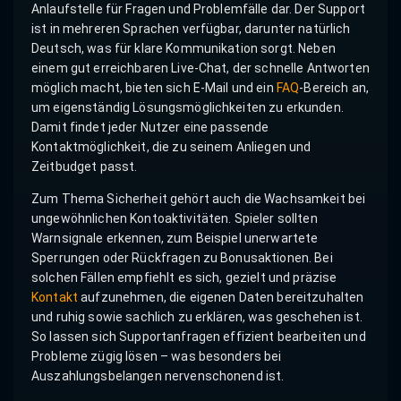
Anlaufstelle für Fragen und Problemfälle dar. Der Support
ist in mehreren Sprachen verfügbar, darunter natürlich
Deutsch, was für klare Kommunikation sorgt. Neben
einem gut erreichbaren Live-Chat, der schnelle Antworten
möglich macht, bieten sich E-Mail und ein
FAQ
-Bereich an,
um eigenständig Lösungsmöglichkeiten zu erkunden.
Damit findet jeder Nutzer eine passende
Kontaktmöglichkeit, die zu seinem Anliegen und
Zeitbudget passt.
Zum Thema Sicherheit gehört auch die Wachsamkeit bei
ungewöhnlichen Kontoaktivitäten. Spieler sollten
Warnsignale erkennen, zum Beispiel unerwartete
Sperrungen oder Rückfragen zu Bonusaktionen. Bei
solchen Fällen empfiehlt es sich, gezielt und präzise
Kontakt
aufzunehmen, die eigenen Daten bereitzuhalten
und ruhig sowie sachlich zu erklären, was geschehen ist.
So lassen sich Supportanfragen effizient bearbeiten und
Probleme zügig lösen – was besonders bei
Auszahlungsbelangen nervenschonend ist.