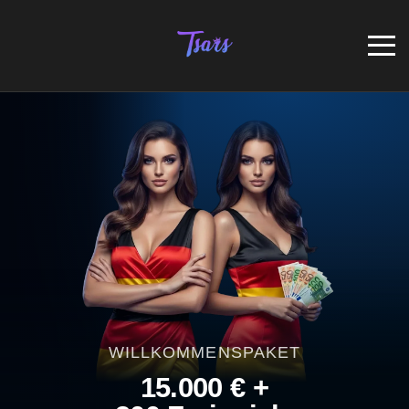
WILLKOMMENSPAKET
15.000 € +