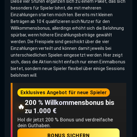
Diese vier Stufen ergänzen sich zu einem Paket, das sich
besonders für Spieler lohnt, die mit mehreren
Einzahlungen starten möchten. Bereits mit kleinen
Beträgen ab 10 € qualifizieren sich Nutzer für den
Willkommensbonus, allerdings erhöht sich die Belohnung
spürbar, wenn höhere Einzahlungsbeträge gewählt
werden. Die Freispiele sind geschickt über die vier
Einzahlungen verteilt und können damit jeweils bei
unterschiedlichen Spielen eingesetzt werden. Hier zeigt
sich, dass die Aktion nicht einfach nur einen Einmalbonus
bietet, sondern neue Spieler flexibel über einige Sessions
belohnen will.
Exklusives Angebot für neue Spieler
200 % Willkommensbonus bis
🔥
zu 1.000 €
Hol dir jetzt 200 % Bonus und verdreifache
dein Guthaben.
BONUS SICHERN