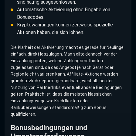
sind häufig ausgeschlossen.
Automatische Aktivierung ohne Eingabe von
Bonuscodes.
Kryptowährungen können zeitweise spezielle
Aktionen haben, die sich lohnen.
Die Klarheit der Aktivierung macht es gerade für Neulinge
einfach, direkt loszulegen. Man sollte dennoch vor der
Einzahlung prüfen, welche Zahlungsmethoden
zugelassen sind, da das Angebot je nach Gerät oder
Region leicht variieren kann. Affiliate-Aktionen werden
grundsätzlich separat gehandhabt, weshalb bei der
Nutzung von Partnerlinks eventuell andere Bedingungen
gelten. Praktisch ist, dass die meisten klassischen
Einzahlungswege wie Kreditkarten oder
Banküberweisungen standardmäßig zum Bonus
qualifizieren.
Bonusbedingungen und