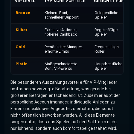
VIP LEVEL
TYPISCHE VORTEILE
GEEIGNET FÜR
Bronze
Kleinere Boni,
Gelegentliche
schnellerer Support
Spieler
Silber
Exklusive Aktionen,
Regelmäßige
höheres Cashback
Spieler
Gold
Persönlicher Manager,
Frequent High
erhöhte Limits
Roller
Platin
Maßgeschneiderte
Hauptberufliche
Boni, VIP-Events
Spieler
Die besonderen Auszahlungsvorteile für VIP-Mitglieder
umfassen bevorzugte Bearbeitung, was gerade bei
größeren Beträgen entscheidend ist. Zudem erlaubt der
persönliche Accountmanager, individuelle Anliegen zu
klären und exklusive Angebote zu erhalten, die sonst
nicht öffentlich beworben werden. All diese Elemente
sorgen dafür, dass das Spielen auf der Plattform nicht
nur lohnend, sondern auch komfortabel gestaltet wird.