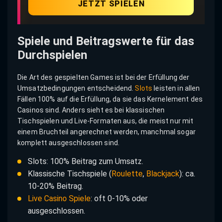
JETZT SPIELEN
Spiele und Beitragswerte für das
Durchspielen
Die Art des gespielten Games ist bei der Erfüllung der
Umsatzbedingungen entscheidend.
Slots
leisten in allen
Fällen 100% auf die Erfüllung, da sie das Kernelement des
Casinos sind. Anders sieht es bei klassischen
Tischspielen und Live-Formaten aus, die meist nur mit
einem Bruchteil angerechnet werden, manchmal sogar
komplett ausgeschlossen sind.
Slots: 100% Beitrag zum Umsatz.
Klassische Tischspiele (
Roulette
,
Blackjack
): ca.
10-20% Beitrag.
Live Casino
Spiele
: oft 0-10% oder
ausgeschlossen.