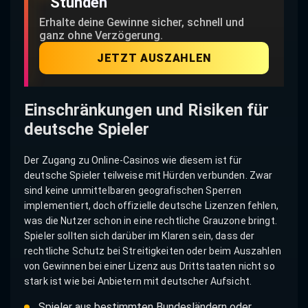
Stunden
Erhalte deine Gewinne sicher, schnell und
ganz ohne Verzögerung.
JETZT AUSZAHLEN
Einschränkungen und Risiken für
deutsche Spieler
Der Zugang zu Online-Casinos wie diesem ist für
deutsche Spieler teilweise mit Hürden verbunden. Zwar
sind keine unmittelbaren geografischen Sperren
implementiert, doch offizielle deutsche Lizenzen fehlen,
was die Nutzer schon in eine rechtliche Grauzone bringt.
Spieler sollten sich darüber im Klaren sein, dass der
rechtliche Schutz bei Streitigkeiten oder beim Auszahlen
von Gewinnen bei einer Lizenz aus Drittstaaten nicht so
stark ist wie bei Anbietern mit deutscher Aufsicht.
Spieler aus bestimmten Bundesländern oder