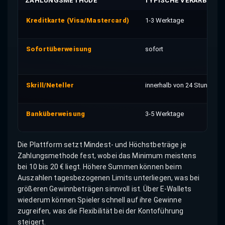
ZAHLUNGSMETHODE
TYPISCHE VERARBEITU
Kreditkarte (
Visa
/Mastercard)
1-3 Werktage
Sofortüberweisung
sofort
Skrill/Neteller
innerhalb von 24 Stunden
Banküberweisung
3-5 Werktage
Die Plattform setzt Mindest- und Höchstbeträge je
Zahlungsmethode fest, wobei das Minimum meistens
bei 10 bis 20 € liegt. Höhere Summen können beim
Auszahlen tagesbezogenen Limits unterliegen, was bei
größeren Gewinnbeträgen sinnvoll ist. Über E-Wallets
wiederum können Spieler schnell auf ihre Gewinne
zugreifen, was die Flexibilität bei der Kontoführung
steigert.