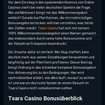
Vor dem Einstieg in den spannenden Kosmos von Online-
Casinos steht bei vielen deutschen Spielern die Frage:
Wie viel Mehrwert bringt mir das Willkommenspaket
wirklich? Gerade bei Plattformen, die mit mehrstufigen
Bonusangeboten locken, will man verstehen, was hinter
den Zahlen steckt.
Tsars Casino
hat sich mit seinem
100% Willkommensbonusangebot einen Namen gemacht,
das insbesondere durch seine hohe Bonussumme und
die Vielzahl an Freispielen beeindruckt.
Die Ursache dafür ist einfach: Wer klug staffelt, kann
deutlich mehr aus seinen Einzahlungen herausholen und
langfristig auf der Plattform profitieren. Dieser Beitrag
bringt Ordnung in das scheinbar komplexe Bonusangebot.
Von Aktivierung bis zu den Bedingungen: Hier wird
nachvollziehbar erklärt, wie alles läuft, worauf zu achten
ist und warum deutsche Spieler an einem Besuch im
Tsars Casino nicht vorbeikommen sollten.
Tsars Casino Bonusüberblick