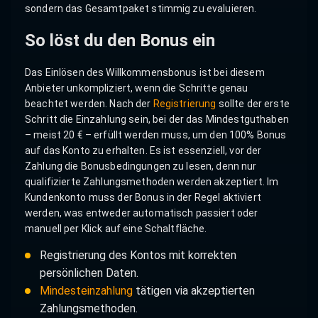
sondern das Gesamtpaket stimmig zu evaluieren.
So löst du den Bonus ein
Das Einlösen des Willkommensbonus ist bei diesem
Anbieter unkompliziert, wenn die Schritte genau
beachtet werden. Nach der
Registrierung
sollte der erste
Schritt die Einzahlung sein, bei der das Mindestguthaben
– meist 20 € – erfüllt werden muss, um den 100% Bonus
auf das Konto zu erhalten. Es ist essenziell, vor der
Zahlung die Bonusbedingungen zu lesen, denn nur
qualifizierte Zahlungsmethoden werden akzeptiert. Im
Kundenkonto muss der Bonus in der Regel aktiviert
werden, was entweder automatisch passiert oder
manuell per Klick auf eine Schaltfläche.
Registrierung des Kontos mit korrekten
persönlichen Daten.
Mindesteinzahlung
tätigen via akzeptierten
Zahlungsmethoden.