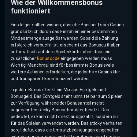
Wie der Willkommensbonus
funktioniert
Einsteiger sollten wissen, dass die Boni bei Tsars Casino
grundsätzlich durch das Einzahlen einer bestimmten
Mindestmenge ausgelöst werden. Sobald die Zahlung
erfolgreich verbucht ist, erscheint das Bonusguthaben
automatisch auf dem Spielerkonto, ohne dass ein
zusätzlicher
Bonuscode
eingegeben werden muss.
Wichtig: Manchmal sind für bestimmte Bonuslevels
weitere Aktionen erforderlich, die jedoch im Casino klar
und transparent kommuniziert werden.
In jedem Bonus steckt ein Mix aus Echtgeld und
Bonusgeld. Das Echtgeld steht unmittelbar zum Spielen
zur Verfügung, während der Bonusanteil meist
sogenannten sticky Bonuscharakter besitzt. Das
bedeutet, er kann nicht direkt ausgezahlt, sondern nur
für das Spielen verwendet werden. Das sticky Verhalten
sorgt dafür, dass die Umsatzbedingungen eingehalten
werden müssen, sonst verfällt der Bonus samt daraus